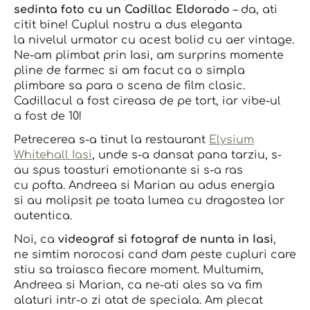
sedinta foto cu un Cadillac Eldorado
– da, ati
citit bine! Cuplul nostru a dus eleganta
la nivelul urmator cu acest bolid cu aer vintage.
Ne-am plimbat prin Iasi, am surprins momente
pline de farmec si am facut ca o simpla
plimbare sa para o scena de film clasic.
Cadillacul a fost cireasa de pe tort, iar vibe-ul
a fost de 10!
Petrecerea s-a tinut la restaurant
Elysium
Whitehall Iasi
, unde s-a dansat pana tarziu, s-
au spus toasturi emotionante si s-a ras
cu pofta. Andreea si Marian au adus energia
si au molipsit pe toata lumea cu dragostea lor
autentica.
Noi, ca
videograf si fotograf de nunta in Iasi
,
ne simtim norocosi cand dam peste cupluri care
stiu sa traiasca fiecare moment. Multumim,
Andreea si Marian, ca ne-ati ales sa va fim
alaturi intr-o zi atat de speciala. Am plecat