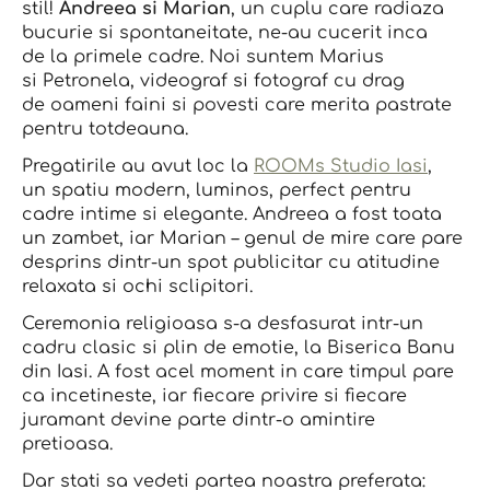
stil!
Andreea si Marian
, un cuplu care radiaza
bucurie si spontaneitate, ne-au cucerit inca
de la primele cadre. Noi suntem Marius
si Petronela, videograf si fotograf cu drag
de oameni faini si povesti care merita pastrate
pentru totdeauna.
Pregatirile au avut loc la
ROOMs Studio Iasi
,
un spatiu modern, luminos, perfect pentru
cadre intime si elegante. Andreea a fost toata
un zambet, iar Marian – genul de mire care pare
desprins dintr-un spot publicitar cu atitudine
relaxata si ochi sclipitori.
Ceremonia religioasa s-a desfasurat intr-un
cadru clasic si plin de emotie, la Biserica Banu
din Iasi. A fost acel moment in care timpul pare
ca incetineste, iar fiecare privire si fiecare
juramant devine parte dintr-o amintire
pretioasa.
Dar stati sa vedeti partea noastra preferata: