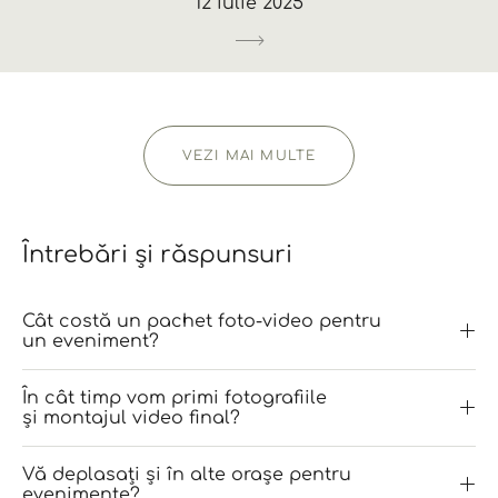
12 iulie 2025
VEZI MAI MULTE
Întrebǎri și rǎspunsuri
Cât costă un pachet foto-video pentru
un eveniment?
În cât timp vom primi fotografiile
și montajul video final?
Vă deplasați și în alte orașe pentru
evenimente?