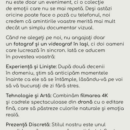
nu este doar un eveniment, ci o colecție
de emoții care nu se mai repetă. Deși astăzi
oricine poate face o poză cu telefonul, noi
credem că amintirile voastre merită mai mult
decât un simplu documentar vizual.
Când ne alegeți pe noi, nu angajați doar
un
fotograf și un videograf în Iași
, ci doi oameni
care lucrează în sincron. Iată ce aducem
în povestea voastră:
Experiență și Liniște:
După două decenii
în domeniu, știm să anticipăm momentele
înainte ca ele să se întâmple, lăsându-vă pe voi
să vă bucurați de zi fără stres.
Tehnologie și Artă:
Combinăm
filmarea 4K
și cadrele spectaculoase din
dronă
cu o editare
fină, care să păstreze culorile naturale și emoția
reală.
Prezență Discretă:
Stilul nostru este unul