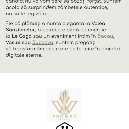
candid; nu vă vom cere să pozați forțat. Suntem
acolo să surprindem zâmbetele autentice,
nu să le regizăm.
Fie că plănuiți o nuntă elegantă la
Valea
Sânzienelor
, o petrecere plină de energie
la
Le Gaga
sau un eveniment intim în
Bacau
,
Vaslui sau
Suceava
, suntem pregătiți
să transformăm acele ore de fericire în amintiri
digitale eterne.